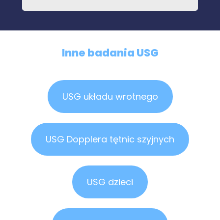
Inne badania USG
USG układu wrotnego
USG Dopplera tętnic szyjnych
USG dzieci