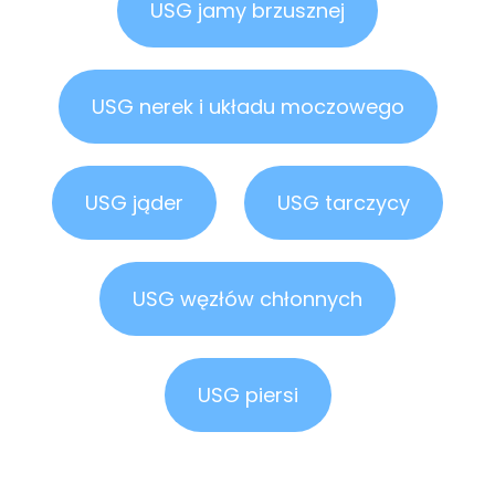
USG jamy brzusznej
USG nerek i układu moczowego
USG jąder
USG tarczycy
USG węzłów chłonnych
USG piersi