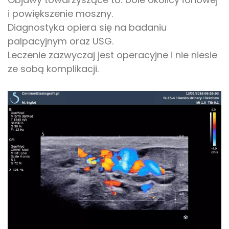
i powiększenie moszny.
Diagnostyka opiera się na badaniu
palpacyjnym oraz USG.
Leczenie zazwyczaj jest operacyjne i nie niesie
ze sobą komplikacji.