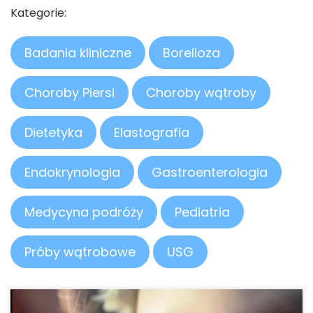
Kategorie:
Badania kliniczne
Borelioza
Choroby Piersi
Choroby wątroby
Dietetyka
Elastografia
Endokrynologia
Gastroenterologia
Medycyna podróży
Pediatria
Próby wątrobowe
USG