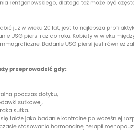
ania rentgenowskiego, dlatego też może być częs
bić już w wieku 20 lat, jest to najlepsza profilakt
nie USG piersi raz do roku. Kobiety w wieku międz
mograficzne. Badanie USG piersi jest również z
eży przeprowadzić gdy:
alną podczas dotyku,
odawki sutkowej,
raka sutka.
się także jako badanie kontrolne po wcześniej r
w czasie stosowania hormonalnej terapii menopauz