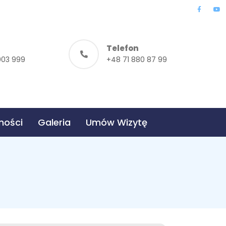
Telefon
003 999
+48 71 880 87 99
ności
Galeria
Umów Wizytę