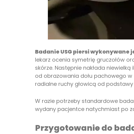
Badanie USG piersi wykonywane jes
lekarz ocenia symetrię gruczołów o
skórze. Następnie nakłada niewielką 
od obrazowania dołu pachowego w ce
radialne ruchy głowicą od podstawy
W razie potrzeby standardowe badan
wydany pacjentce natychmiast po z
Przygotowanie do bad