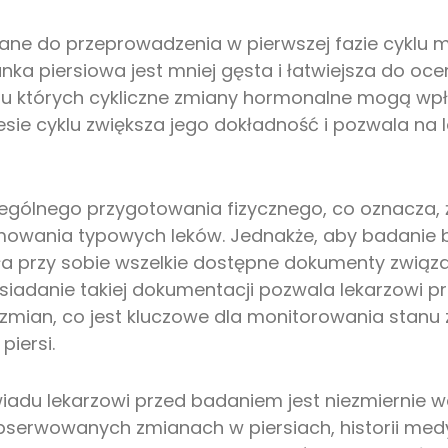
ne do przeprowadzenia w pierwszej fazie cyklu mi
ka piersiowa jest mniej gęsta i łatwiejsza do ocen
u których cykliczne zmiany hormonalne mogą wpływ
ie cyklu zwiększa jego dokładność i pozwala na l
ególnego przygotowania fizycznego, co oznacza, 
jmowania typowych leków. Jednakże, aby badanie by
ła przy sobie wszelkie dostępne dokumenty związa
siadanie takiej dokumentacji pozwala lekarzowi
zmian, co jest kluczowe dla monitorowania stanu 
iersi.
iadu lekarzowi przed badaniem jest niezmiernie w
bserwowanych zmianach w piersiach, historii medy