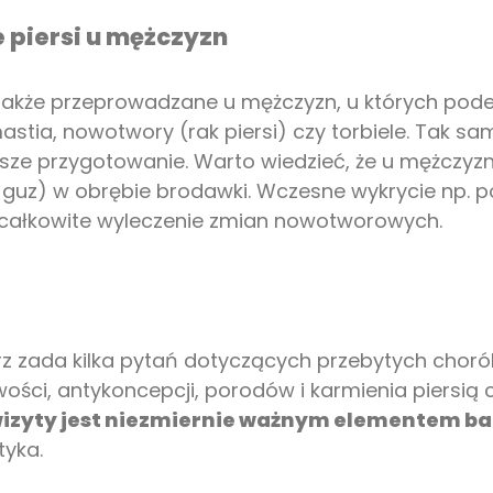
 piersi u mężczyzn
 także przeprowadzane u mężczyzn, u których pode
stia, nowotwory (rak piersi) czy torbiele. Tak sa
jsze przygotowanie. Warto wiedzieć, że u mężczy
 guz) w obrębie brodawki. Wczesne wykrycie np. 
 całkowite wyleczenie zmian nowotworowych.
z zada kilka pytań dotyczących przebytych chorób
iwości, antykoncepcji, porodów i karmienia piersią
wizyty jest niezmiernie ważnym elementem b
tyka.