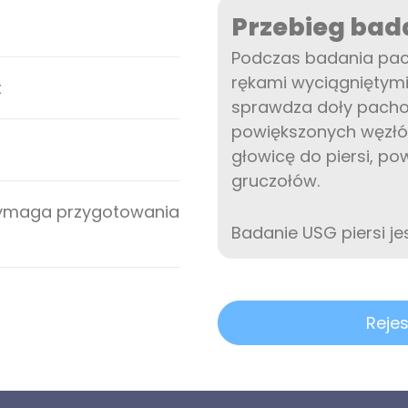
Przebieg bad
Podczas badania pacj
rękami wyciągniętymi
t
sprawdza doły pach
powiększonych węzłó
głowicę do piersi, po
gruczołów.
wymaga przygotowania
Badanie USG piersi je
Rejes