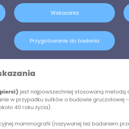
Wskazania
Przygotowanie do badania
Wskazania
piersi)
jest najpowszechniej stosowaną metodą d
anie w przypadku sutków o budowie gruczołowej – u
około 40 roku życia).
cyjnej mammografii (nazywanej też badaniem prz