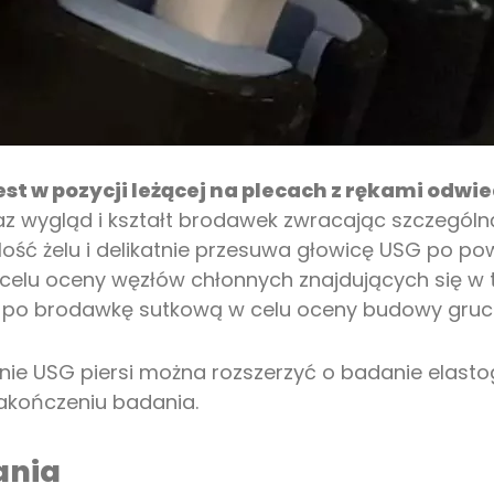
t w pozycji leżącej na plecach z rękami odwi
raz wygląd i kształt brodawek zwracając szczegó
ilość żelu i delikatnie przesuwa głowicę USG po po
lu oceny węzłów chłonnych znajdujących się w tej
 po brodawkę sutkową w celu oceny budowy grucz
ie USG piersi można rozszerzyć o badanie elasto
akończeniu badania.
ania