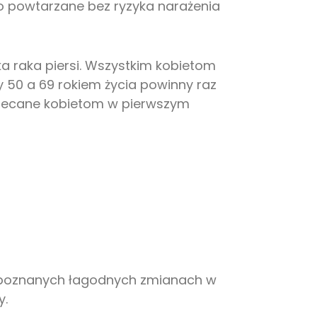
to powtarzane bez ryzyka narażenia
yka raka piersi. Wszystkim kobietom
y 50 a 69 rokiem życia powinny raz
alecane kobietom w pierwszym
ozpoznanych łagodnych zmianach w
y.