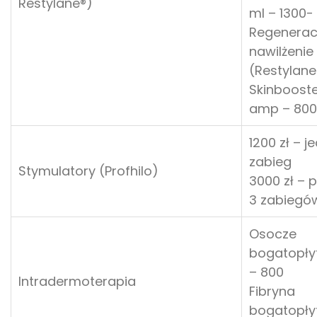
Restylane®)
ml – 1300-
Regenerac
nawilżenie
(Restylane
Skinbooste
amp – 800
1200 zł – j
zabieg
Stymulatory (Profhilo)
3000 zł – p
3 zabiegó
Osocze
bogatopły
– 800
Intradermoterapia
Fibryna
bogatopły