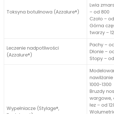
Lwia zmar
Toksyna botulinowa (Azzalure®)
– od 800
Czoło – o
Górna czę
twarzy – 1
Pachy – od
Leczenie nadpotliwości
Dłonie – o
(Azzalure®)
Stopy – o
Modelowan
nawilżanie
1000-1300
Bruzdy no
wargowe, 
łez – od 12
Wypełniacze (Stylage®,
Wolumetria