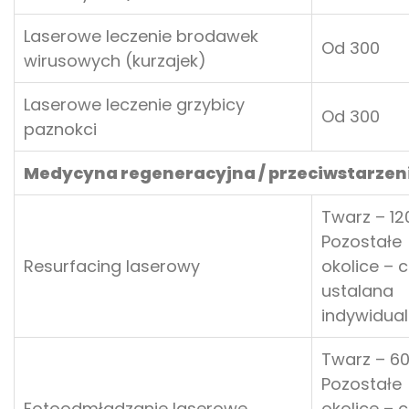
Laserowe leczenie brodawek
Od 300
wirusowych (kurzajek)
Laserowe leczenie grzybicy
Od 300
paznokci
Medycyna regeneracyjna / przeciwstarze
Twarz – 12
Pozostałe
Resurfacing laserowy
okolice – 
ustalana
indywidual
Twarz – 6
Pozostałe
Fotoodmładzanie laserowe
okolice – 