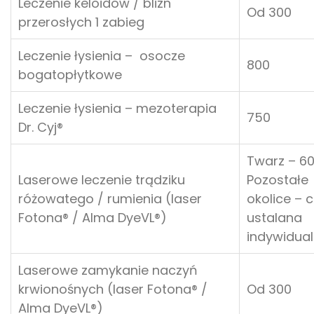
Leczenie keloidów / blizn
Od 300
przerosłych 1 zabieg
Leczenie łysienia – osocze
800
bogatopłytkowe
Leczenie łysienia – mezoterapia
750
Dr. Cyj®
Twarz – 6
Laserowe leczenie trądziku
Pozostałe
różowatego / rumienia (laser
okolice – 
Fotona® / Alma DyeVL®)
ustalana
indywidual
Laserowe zamykanie naczyń
krwionośnych (laser Fotona® /
Od 300
Alma DyeVL®)