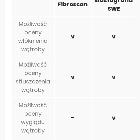
Elastografia
Fibroscan
SWE
Możliwość
oceny
v
v
włóknienia
wątroby
Możliwość
oceny
v
v
stłuszczenia
wątroby
Możliwość
oceny
–
v
wyglądu
wątroby