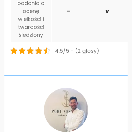
badania o
ocenę
–
v
wielkości i
twardości
śledziony
4.5/5 - (2 głosy)